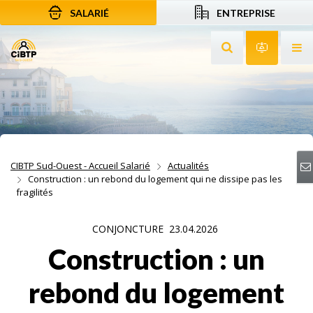
SALARIÉ
ENTREPRISE
Aller au contenu
Aller à la recherche
Aller à la navigation
Rechercher sur le
Services 
Af
CIBTP Sud-Ouest - Accueil Salarié
Actualités
Construction : un rebond du logement qui ne dissipe pas les
fragilités
CONJONCTURE
23.04.2026
Construction : un
rebond du logement