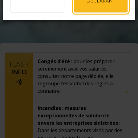
DÉCLARANT
Pas encore affilié ? Cliquez ici
Congés d’été
: pour les préparer
FLASH
sereinement avec vos salariés,
INFO
consultez notre page dédiée, elle
regroupe l’essentiel des règles à
connaître.
Incendies : mesures
exceptionnelles de solidarité
envers les entreprises sinistrées
:
Dans les départements visés par des
mesures administratives