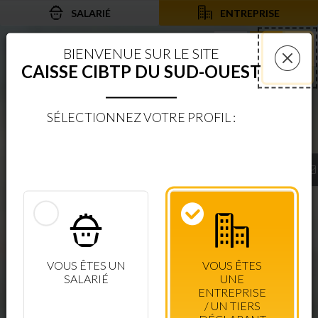
SALARIÉ
ENTREPRISE
Aller au contenu
Aller à la recherche
Aller à la navigation
Rechercher sur le
Services 
Af
BIENVENUE SUR LE SITE
CAISSE CIBTP DU SUD-OUEST
Fer
BIENVENUE SUR LE SITE
SÉLECTIONNEZ VOTRE PROFIL :
CAISSE CIBTP DU SUD-OUEST
ESPACE SÉCURISÉ
GÉREZ VOTRE COMPTE ET EFFECTUEZ
VOS DÉMARCHES EN LIGNE
ENTREPRISE / TIERS-DÉCLARANT
VOUS ÊTES UN
VOUS ÊTES
SALARIÉ
UNE
ENTREPRISE
+ DINFOS
/ UN TIERS