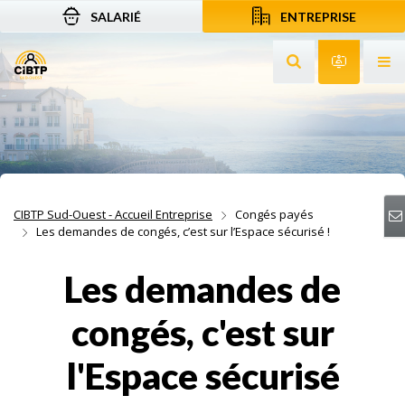
SALARIÉ
ENTREPRISE
Aller au contenu
Aller à la recherche
Aller à la navigation
Rechercher sur le
Services 
Af
CIBTP Sud-Ouest - Accueil Entreprise
Congés payés
Les demandes de congés, c’est sur l’Espace sécurisé !
Les demandes de
congés, c'est sur
l'Espace sécurisé