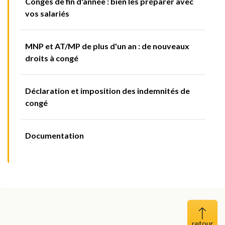
Congés de fin d'année : bien les préparer avec
vos salariés
MNP et AT/MP de plus d'un an : de nouveaux
droits à congé
Déclaration et imposition des indemnités de
congé
Documentation
Haut 