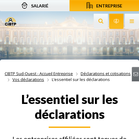
SALARIÉ
ENTREPRISE
Aller au contenu
Aller à la recherche
Aller à la navigation
Rechercher sur le
Services 
Af
CIBTP Sud-Ouest - Accueil Entreprise
Déclarations et cotisations
Vos déclarations
L’essentiel sur les déclarations
L’essentiel sur les
déclarations
Les entreprises affiliées sont tenues de