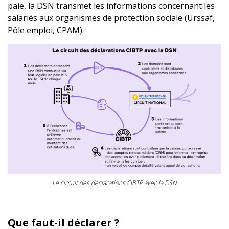
paie, la DSN transmet les informations concernant les
salariés aux organismes de protection sociale (Urssaf,
Pôle emploi, CPAM).
La DSN issue du logiciel de paie transite par le circuit national
Le circuit des déclarations CIBTP avec la DSN
Que faut-il déclarer ?