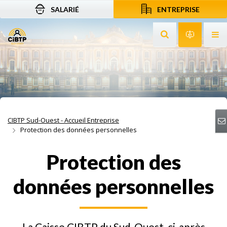
SALARIÉ
ENTREPRISE
Aller au contenu
Aller à la recherche
Aller à la navigation
Rechercher sur le
Services 
Af
CIBTP Sud-Ouest - Accueil Entreprise
Protection des données personnelles
Protection des
données personnelles
La Caisse CIBTP du Sud-Ouest, ci-après