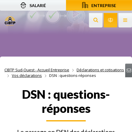
SALARIÉ
ENTREPRISE
Aller au contenu
Aller à la recherche
Aller à la navigation
Rechercher sur le
Services 
Af
CIBTP Sud-Ouest - Accueil Entreprise
Déclarations et cotisations
Vos déclarations
DSN : questions-réponses
DSN : questions-
réponses
Le passage en DSN des déclarations