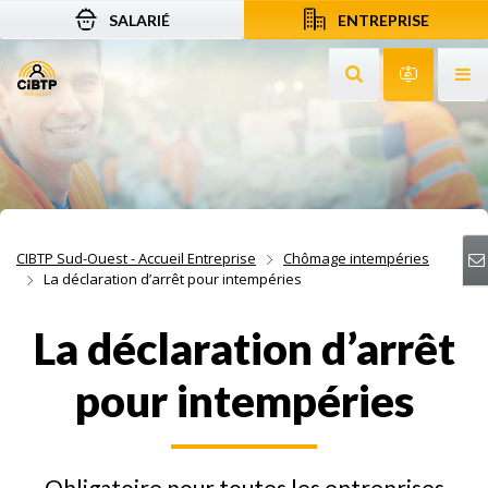
SALARIÉ
ENTREPRISE
Aller au contenu
Aller à la recherche
Aller à la navigation
Rechercher sur le
Services 
Af
CIBTP Sud-Ouest - Accueil Entreprise
Chômage intempéries
La déclaration d’arrêt pour intempéries
La déclaration d’arrêt
pour intempéries
Obligatoire pour toutes les entreprises