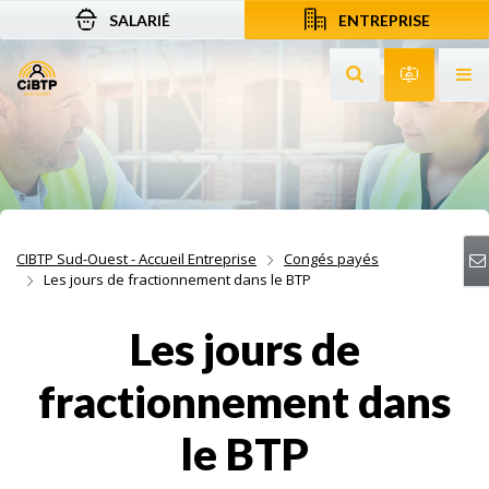
SALARIÉ
ENTREPRISE
Aller au contenu
Aller à la recherche
Aller à la navigation
Rechercher sur le
Services 
Af
CIBTP Sud-Ouest - Accueil Entreprise
Congés payés
Les jours de fractionnement dans le BTP
Les jours de
fractionnement dans
le BTP