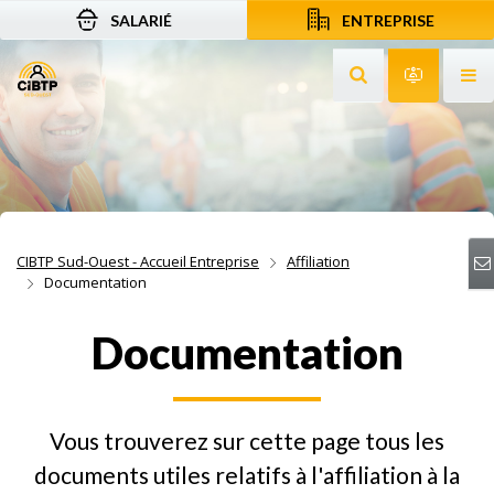
SALARIÉ
ENTREPRISE
Aller au contenu
Aller à la recherche
Aller à la navigation
Rechercher sur le
Services 
Af
CIBTP Sud-Ouest - Accueil Entreprise
Affiliation
Documentation
Documentation
Vous trouverez sur cette page tous les
documents utiles relatifs à l'affiliation à la