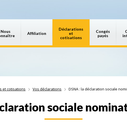
Déclarations
Nous
Congés
Affiliation
et
onnaître
payés
in
cotisations
s et cotisations
Vos déclarations
DSNA : la déclaration sociale nom
claration sociale nomina