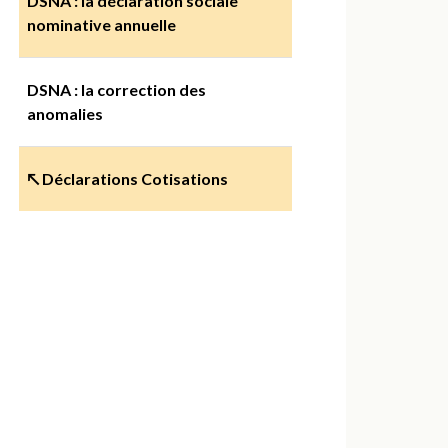
DSNA : la déclaration sociale
nominative annuelle
DSNA : la correction des
anomalies
↖ Déclarations Cotisations