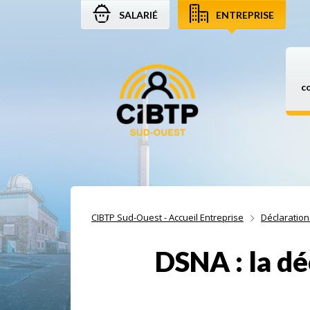
SALARIÉ
ENTREPRISE
Aller au contenu
Aller à la recherche
Aller à la navigation
c
CIBTP Sud-Ouest - Accueil Entreprise
Déclaration
DSNA : la dé