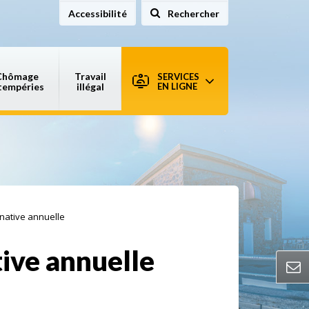
Accessibilité
Rechercher
sur le site
Chômage
Travail
SERVICES
tempéries
illégal
EN LIGNE
inative annuelle
tive annuelle