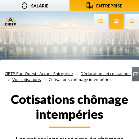
SALARIÉ
ENTREPRISE
Aller au contenu
Aller à la recherche
Aller à la navigation
Rechercher sur le
Services 
Af
CIBTP Sud-Ouest - Accueil Entreprise
Déclarations et cotisations
Vos cotisations
Cotisations chômage intempéries
Cotisations chômage
intempéries
Les cotisations au régime de chômage