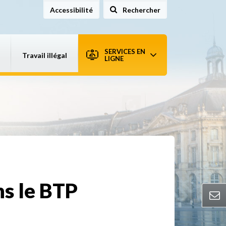
Accessibilité
Rechercher
sur le site
SERVICES EN
Travail illégal
LIGNE
ns le BTP