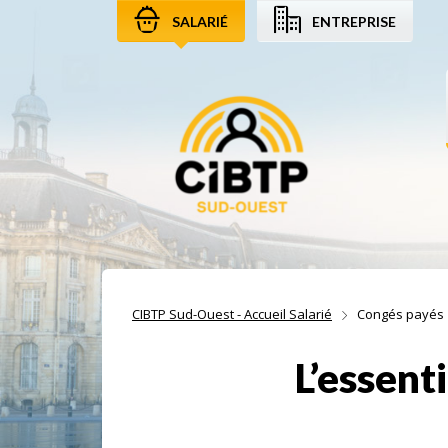
SALARIÉ
ENTREPRISE
Aller au contenu
Aller à la recherche
Aller à la navigation
CIBTP Sud-Ouest - Accueil Salarié
Congés payés
L’essent