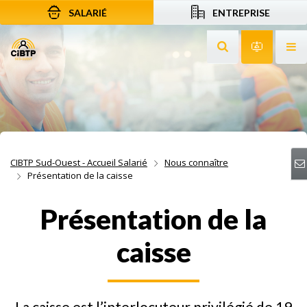
SALARIÉ
ENTREPRISE
Aller au contenu
Aller à la recherche
Aller à la navigation
Rechercher sur le
Services 
Af
CIBTP Sud-Ouest - Accueil Salarié
Nous connaître
Présentation de la caisse
Présentation de la
caisse
La caisse est l’interlocuteur privilégié de 19