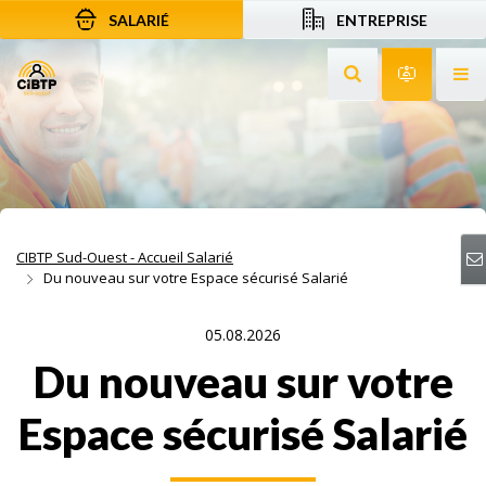
SALARIÉ
ENTREPRISE
Aller au contenu
Aller à la recherche
Aller à la navigation
Rechercher sur le
Services 
Af
CIBTP Sud-Ouest - Accueil Salarié
Du nouveau sur votre Espace sécurisé Salarié
05.08.2026
Du nouveau sur votre
Espace sécurisé Salarié