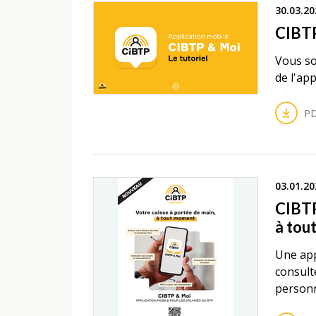
30.03.20
CIBTP
Vous so
de l'app
PD
03.01.20
CIBTP
à tou
Une app
consult
personn