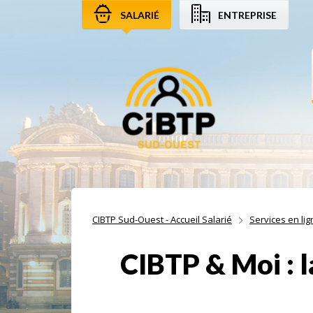
SALARIÉ
ENTREPRISE
Aller au contenu
Aller à la recherche
Aller à la navigation
CIBTP Sud-Ouest - Accueil Salarié
Services en lig
CIBTP & Moi : l