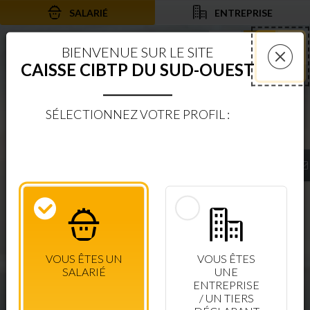
SALARIÉ
ENTREPRISE
Aller au contenu
Aller à la recherche
Aller à la navigation
Rechercher sur le
Services 
Af
BIENVENUE SUR LE SITE
CAISSE CIBTP DU SUD-OUEST
Fer
SÉLECTIONNEZ VOTRE PROFIL :
BIENVENUE SUR LE SITE
CAISSE CIBTP DU SUD-OUEST
ESPACE SÉCURISÉ
CONSULTEZ VOS DROITS EN TEMPS RÉEL
VOUS ÊTES UN
VOUS ÊTES
SALARIÉ
UNE
CONNEXION SALARIÉ
+ D'INFOS
ENTREPRISE
/ UN TIERS