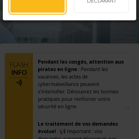
DÉCLARANT
Pendant les congés, attention aux
FLASH
pirates en ligne
: Pendant les
INFO
vacances, les actes de
cybermalveillance peuvent
s’intensifier. Découvrez les bonnes
pratiques pour renforcer votre
sécurité en ligne.
Le traitement de vos demandes
évolue!
: 📢 Important : vos
demandes passent désormais par