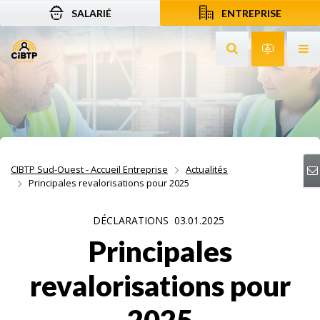
SALARIÉ
ENTREPRISE
Aller au contenu
Aller à la recherche
Aller à la navigation
Rechercher sur le
Services 
Af
CIBTP Sud-Ouest - Accueil Entreprise
Actualités
Principales revalorisations pour 2025
DÉCLARATIONS
03.01.2025
Principales
revalorisations pour