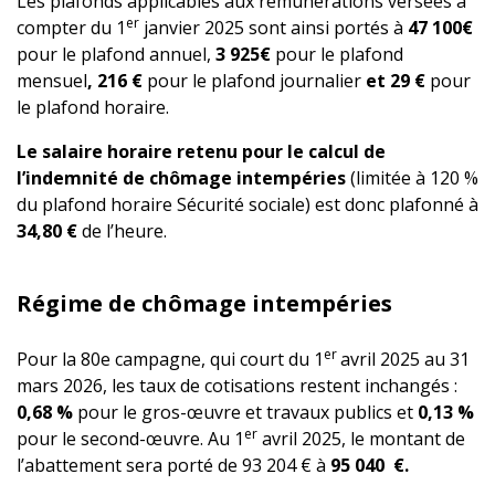
Les plafonds applicables aux rémunérations versées à
er
compter du 1
janvier 2025 sont ainsi portés à
47 100€
pour le plafond annuel,
3 925€
pour le plafond
mensuel
, 216 €
pour le plafond journalier
et 29 €
pour
le plafond horaire.
Le salaire horaire retenu pour le calcul de
l’indemnité de chômage intempéries
(limitée à 120 %
du plafond horaire Sécurité sociale) est donc plafonné à
34,80 €
de l’heure.
Régime de chômage intempéries
er
Pour la 80e campagne, qui court du 1
avril 2025 au 31
mars 2026, les taux de cotisations restent inchangés :
0,68 %
pour le gros-œuvre et travaux publics et
0,13 %
er
pour le second-œuvre. Au 1
avril 2025, le montant de
l’abattement sera porté de 93 204 € à
95 040 €.