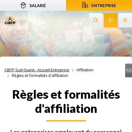
SALARIÉ
ENTREPRISE
Aller au contenu
Aller à la recherche
Aller à la navigation
Rechercher sur le
Services 
Af
CIBTP Sud-Ouest - Accueil Entreprise
Affiliation
Règles et formalités d'affiliation
Règles et formalités
d'affiliation
Les entreprises employant du personnel