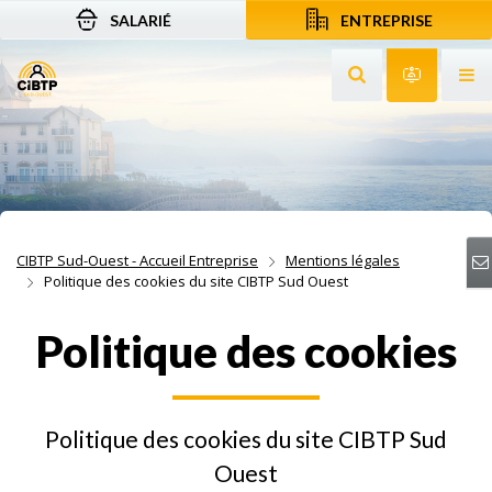
SALARIÉ
ENTREPRISE
Aller au contenu
Aller à la recherche
Aller à la navigation
Rechercher sur le
Services 
Af
CIBTP Sud-Ouest - Accueil Entreprise
Mentions légales
Politique des cookies du site CIBTP Sud Ouest
Politique des cookies
Politique des cookies du site CIBTP Sud
Ouest